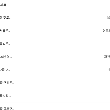
제목
 구로...
북
울운...
영등
법운...
년 역...
과천
 대...
 구리운...
시장 ...
 종로구...