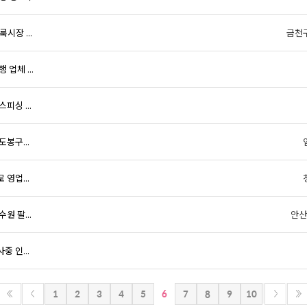
시장 ...
금천
업체 ...
피싱 ...
봉구...
영업...
원 팔...
안산
 인...
6
1
2
3
4
5
7
8
9
10