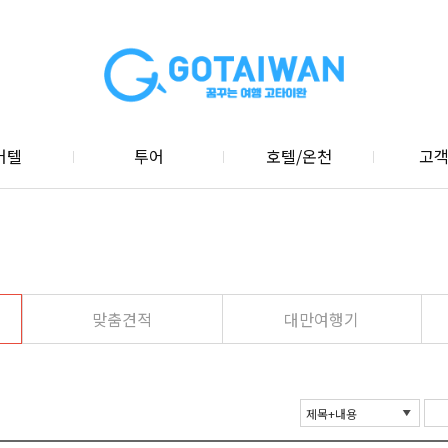
어텔
투어
호텔/온천
고
맞춤견적
대만여행기