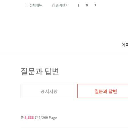
전체메뉴
즐겨찾기
에
질문과 답변
공지사항
질문과 답변
총
3,888
건 6/260 Page